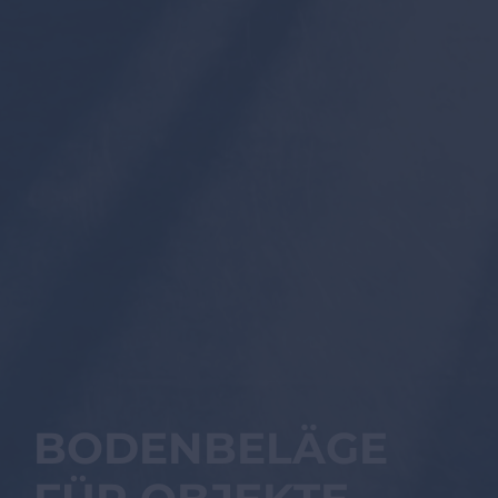
BODENBELÄGE